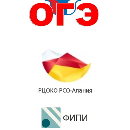
РЦОКО РСО-Алания