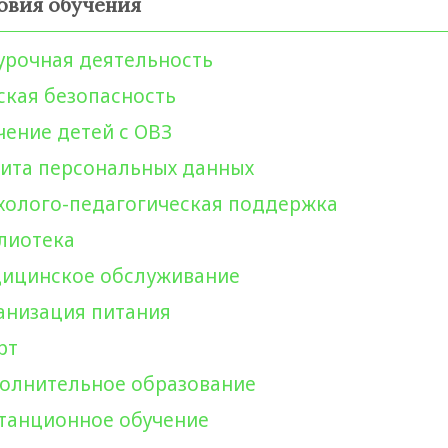
овия обучения
урочная деятельность
ская безопасность
чение детей с ОВЗ
ита персональных данных
холого-педагогическая поддержка
лиотека
ицинское обслуживание
анизация питания
рт
олнительное образование
танционное обучение