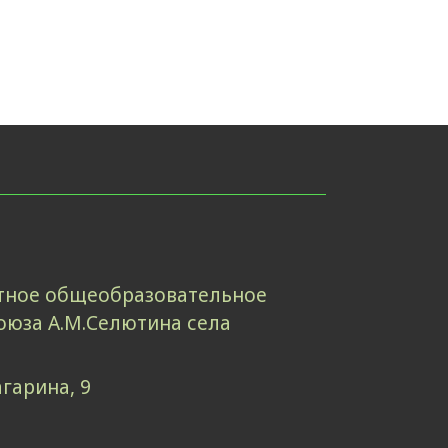
ное общеобразовательное
оюза А.М.Селютина села
агарина, 9