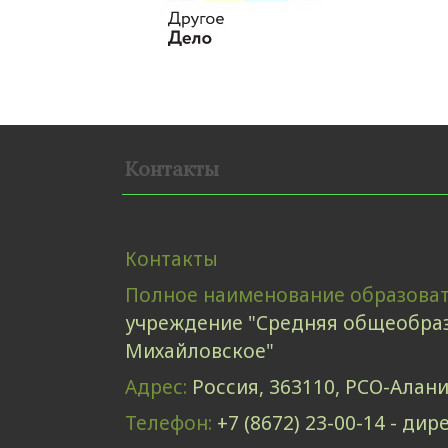
Контакты
Контакты
Полное наименование образова
учреждение "Средняя общеобраз
Михайловское"
Адрес:
Россия, 363110, РСО-Алани
Телефон:
+7 (8672) 23-00-14 - дир