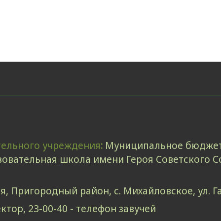
тельного учреждения
:
Муниципальное бюджет
овательная школа имени Героя Советского С
я, Пригородный район, с. Михайловское, ул. Г
ектор, 23-00-40 - телефон завучей