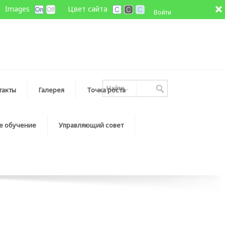
Images
Цвет сайта
Войти
такты
Галерея
Точка роста
е обучение
Управляющий совет