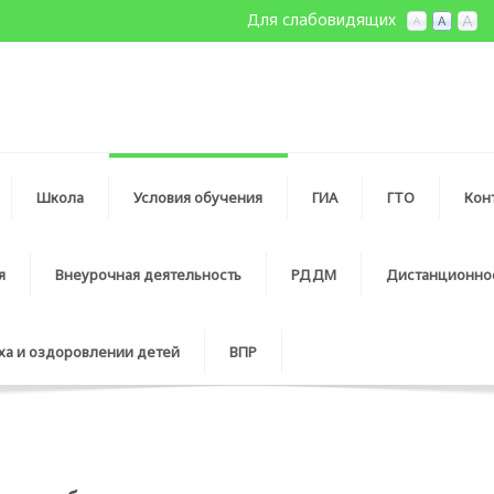
Для слабовидящих
Школа
Условия обучения
ГИА
ГТО
Кон
я
Внеурочная деятельность
РДДМ
Дистанционно
ха и оздоровлении детей
ВПР