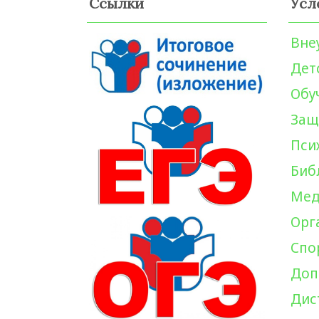
Ссылки
Усл
Вне
Дет
Обу
Защ
Пси
Биб
Мед
Орг
Спо
Доп
Дис